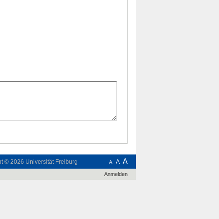
A
ht © 2026
Universität Freiburg
A
A
Anmelden